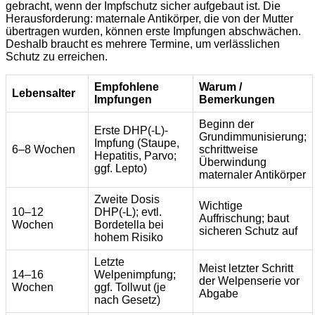
gebracht, wenn der Impfschutz sicher aufgebaut ist. Die
Herausforderung: maternale Antikörper, die von der Mutter
übertragen wurden, können erste Impfungen abschwächen.
Deshalb braucht es mehrere Termine, um verlässlichen
Schutz zu erreichen.
Empfohlene
Warum /
Lebensalter
Impfungen
Bemerkungen
Beginn der
Erste DHP(-L)-
Grundimmunisierung;
Impfung (Staupe,
6–8 Wochen
schrittweise
Hepatitis, Parvo;
Überwindung
ggf. Lepto)
maternaler Antikörper
Zweite Dosis
Wichtige
10–12
DHP(-L); evtl.
Auffrischung; baut
Wochen
Bordetella bei
sicheren Schutz auf
hohem Risiko
Letzte
Meist letzter Schritt
14–16
Welpenimpfung;
der Welpenserie vor
Wochen
ggf. Tollwut (je
Abgabe
nach Gesetz)