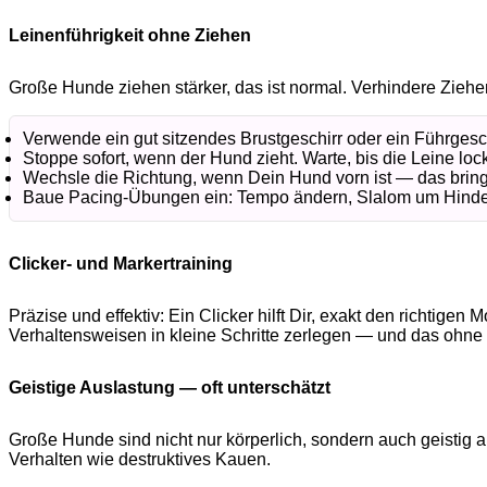
Leinenführigkeit ohne Ziehen
Große Hunde ziehen stärker, das ist normal. Verhindere Ziehen
Verwende ein gut sitzendes Brustgeschirr oder ein Führgesch
Stoppe sofort, wenn der Hund zieht. Warte, bis die Leine loc
Wechsle die Richtung, wenn Dein Hund vorn ist — das bringt
Baue Pacing-Übungen ein: Tempo ändern, Slalom um Hinderni
Clicker- und Markertraining
Präzise und effektiv: Ein Clicker hilft Dir, exakt den richti
Verhaltensweisen in kleine Schritte zerlegen — und das ohne S
Geistige Auslastung — oft unterschätzt
Große Hunde sind nicht nur körperlich, sondern auch geisti
Verhalten wie destruktives Kauen.