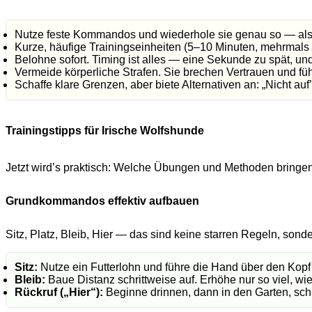
Nutze feste Kommandos und wiederhole sie genau so — also 
Kurze, häufige Trainingseinheiten (5–10 Minuten, mehrmals t
Belohne sofort. Timing ist alles — eine Sekunde zu spät, und
Vermeide körperliche Strafen. Sie brechen Vertrauen und fü
Schaffe klare Grenzen, aber biete Alternativen an: „Nicht au
Trainingstipps für Irische Wolfshunde
Jetzt wird’s praktisch: Welche Übungen und Methoden bringe
Grundkommandos effektiv aufbauen
Sitz, Platz, Bleib, Hier — das sind keine starren Regeln, sond
Sitz:
Nutze ein Futterlohn und führe die Hand über den Kopf 
Bleib:
Baue Distanz schrittweise auf. Erhöhe nur so viel, wi
Rückruf („Hier“):
Beginne drinnen, dann in den Garten, schl