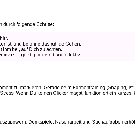
 durch folgende Schritte:
irr.
ker ist, und belohne das ruhige Gehen.
 ihm bei, auf Dich zu achten.
sse — geistig fordernd und effektiv.
gen Moment zu markieren. Gerade beim Formentraining (Shaping) is
tress. Wenn Du keinen Clicker magst, funktioniert ein kurzes, 
g auszupowern. Denkspiele, Nasenarbeit und Suchaufgaben erhö