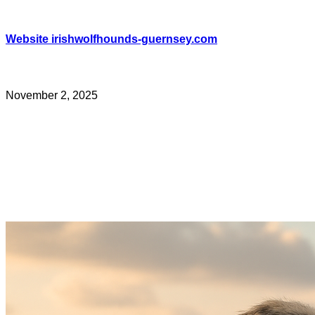
Skip
to
content
Website irishwolfhounds-guernsey.com
November 2, 2025