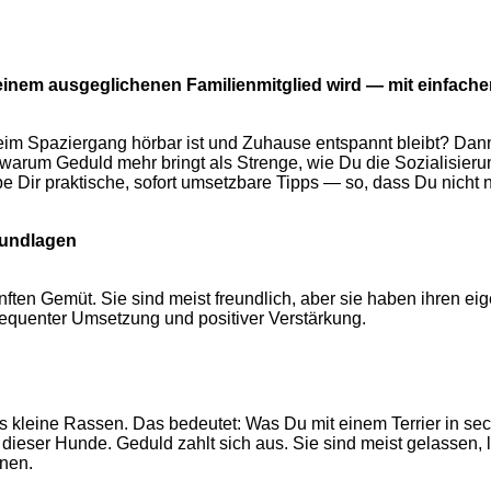
inem ausgeglichenen Familienmitglied wird — mit einfachen,
 Spaziergang hörbar ist und Zuhause entspannt bleibt? Dann bis
 warum Geduld mehr bringt als Strenge, wie Du die Sozialisier
be Dir praktische, sofort umsetzbare Tipps — so, dass Du nicht n
rundlagen
ten Gemüt. Sie sind meist freundlich, aber sie haben ihren eig
sequenter Umsetzung und positiver Verstärkung.
als kleine Rassen. Das bedeutet: Was Du mit einem Terrier in s
ur dieser Hunde. Geduld zahlt sich aus. Sie sind meist gelasse
onen.