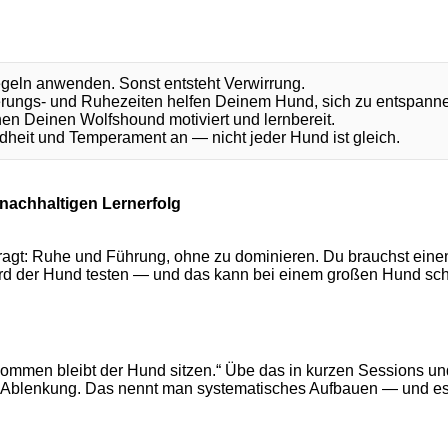
geln anwenden. Sonst entsteht Verwirrung.
erungs- und Ruhezeiten helfen Deinem Hund, sich zu entspann
n Deinen Wolfshound motiviert und lernbereit.
dheit und Temperament an — nicht jeder Hund ist gleich.
nachhaltigen Lernerfolg
ragt: Ruhe und Führung, ohne zu dominieren. Du brauchst einen P
ird der Hund testen — und das kann bei einem großen Hund schn
nkommen bleibt der Hund sitzen.“ Übe das in kurzen Sessions
e Ablenkung. Das nennt man systematisches Aufbauen — und es f