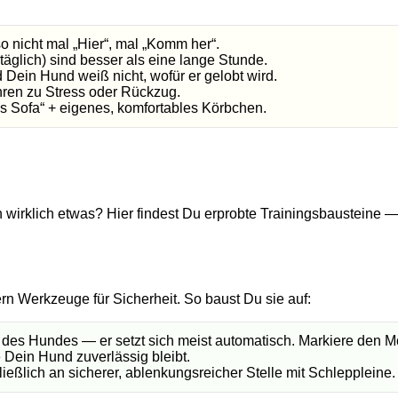
nicht mal „Hier“, mal „Komm her“.
äglich) sind besser als eine lange Stunde.
 Dein Hund weiß nicht, wofür er gelobt wird.
hren zu Stress oder Rückzug.
f’s Sofa“ + eigenes, komfortables Körbchen.
n wirklich etwas? Hier findest Du erprobte Trainingsbaustein
ern Werkzeuge für Sicherheit. So baust Du sie auf:
des Hundes — er setzt sich meist automatisch. Markiere den Mom
e Dein Hund zuverlässig bleibt.
ießlich an sicherer, ablenkungsreicher Stelle mit Schleppleine.