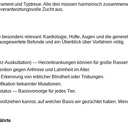
rament und Typtreue. Alle drei müssen harmonisch zusammenwir
 verantwortungsvolle Zucht aus.
esonders relevant: Kardio­logie, Hüfte, Augen und die generel
, ausgewertete Befunde und ein Überblick über Vorfahren nötig.
z-Auskultation) — Herzerkrankungen können für große Rassen k
ntion gegen Arthrose und Lahmheit im Alter.
 Erkennung von erblicher Blindheit oder Trübungen.
ifikation bekannter Mutationen.
tatus — Basisvorsorge für jedes Tier.
llziehen kannst, auf welcher Basis wir gezüchtet haben. Wenn e
ährte