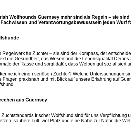
rish Wolfhounds Guernsey mehr sind als Regeln – sie sind
erz, Fachwissen und Verantwortungsbewusstsein jeden Wurf 
olfshunde
es Regelwerk für Züchter – sie sind der Kompass, der entschei
irekt die Gesundheit, das Wesen und die Lebensqualität Deines
kmale der Rasse und sorgt dafür, dass Welpen gut sozialisiert u
n erkenne ich einen seriösen Züchter? Welche Untersuchungen si
e Fragen praxisnah und mit Blick auf unsere Erfahrung auf Gue
fshund.
prechen aus Guernsey
chtstandards Irischer Wolfshund sind für uns Verpflichtung und
en: saubere Luft, viel Platz und eine Nähe zur Natur, die We