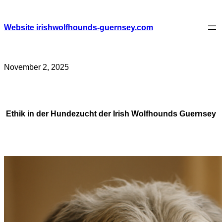
Skip
to
content
Website irishwolfhounds-guernsey.com
November 2, 2025
Ethik in der Hundezucht der Irish Wolfhounds Guernsey