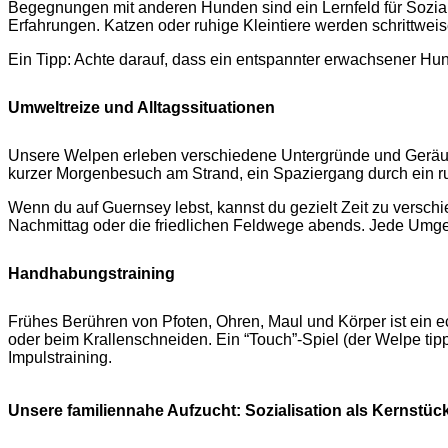
Begegnungen mit anderen Hunden sind ein Lernfeld für Sozials
Erfahrungen. Katzen oder ruhige Kleintiere werden schrittweise
Ein Tipp: Achte darauf, dass ein entspannter erwachsener Hu
Umweltreize und Alltagssituationen
Unsere Welpen erleben verschiedene Untergründe und Geräusc
kurzer Morgenbesuch am Strand, ein Spaziergang durch ein ru
Wenn du auf Guernsey lebst, kannst du gezielt Zeit zu versc
Nachmittag oder die friedlichen Feldwege abends. Jede Umg
Handhabungstraining
Frühes Berühren von Pfoten, Ohren, Maul und Körper ist ein e
oder beim Krallenschneiden. Ein “Touch”-Spiel (der Welpe tip
Impulstraining.
Unsere familiennahe Aufzucht: Sozialisation als Kernstüc