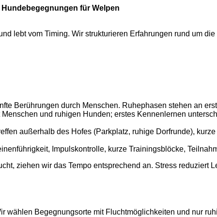
ste Hundebegegnungen für Welpen
bel und lebt vom Timing. Wir strukturieren Erfahrungen rund um 
nfte Berührungen durch Menschen. Ruhephasen stehen an erster
mit Menschen und ruhigen Hunden; erstes Kennenlernen untersch
effen außerhalb des Hofes (Parkplatz, ruhige Dorfrunde), kurze 
inenführigkeit, Impulskontrolle, kurze Trainingsblöcke, Teilna
cht, ziehen wir das Tempo entsprechend an. Stress reduziert Ler
r wählen Begegnungsorte mit Fluchtmöglichkeiten und nur ruhi