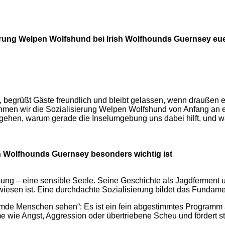
isierung Welpen Wolfshund bei Irish Wolfhounds Guernsey eu
ause, begrüßt Gäste freundlich und bleibt gelassen, wenn drauße
hmen wir die Sozialisierung Welpen Wolfshund von Anfang an er
 vorgehen, warum gerade die Inselumgebung uns dabei hilft, und
h Wolfhounds Guernsey besonders wichtig ist
nung – eine sensible Seele. Seine Geschichte als Jagdferment 
esen ist. Eine durchdachte Sozialisierung bildet das Fundamen
remde Menschen sehen“: Es ist ein fein abgestimmtes Program
e wie Angst, Aggression oder übertriebene Scheu und fördert s