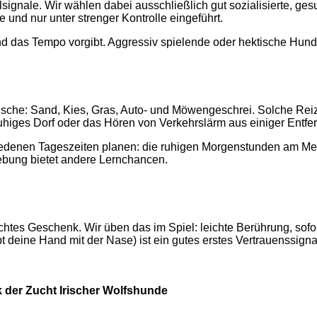
ignale. Wir wählen dabei ausschließlich gut sozialisierte, ges
 und nur unter strenger Kontrolle eingeführt.
nd das Tempo vorgibt. Aggressiv spielende oder hektische Hund
he: Sand, Kies, Gras, Auto- und Möwengeschrei. Solche Reize
higes Dorf oder das Hören von Verkehrslärm aus einiger Entfer
hiedenen Tageszeiten planen: die ruhigen Morgenstunden am Meer
ebung bietet andere Lernchancen.
chtes Geschenk. Wir üben das im Spiel: leichte Berührung, sofo
pt deine Hand mit der Nase) ist ein gutes erstes Vertrauenssig
k der Zucht Irischer Wolfshunde