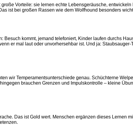
t große Vorteile: sie lernen echte Lebensgeräusche, entwicke
. Das ist bei großen Rassen wie dem Wolfhound besonders wichti
n: Besuch kommt, jemand telefoniert, Kinder laufen durchs Haus
h wenn er mal laut oder unvorhersehbar ist. Und ja: Staubsauge
achten wir Temperamentsunterschiede genau. Schüchterne Wel
 hingegen brauchen Grenzen und Impulskontrolle – kleine Übun
rache. Das ist Gold wert. Menschen ergänzen dieses Lernen mit 
etenzen.